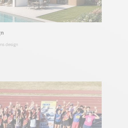
gn
ons design