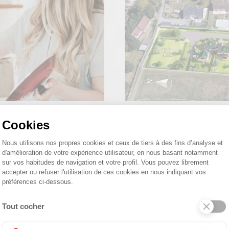
Nouveaux terrains à V
Cookies
Plateforme de Gestion du Consentemen
Lire la suite
Nous utilisons nos propres cookies et ceux de tiers à des fins d’analyse et
d'amélioration de votre expérience utilisateur, en nous basant notamment
sur vos habitudes de navigation et votre profil. Vous pouvez librement
accepter ou refuser l'utilisation de ces cookies en nous indiquant vos
16 décembre 2024
préférences ci-dessous.
Tout cocher
Axeptio consent