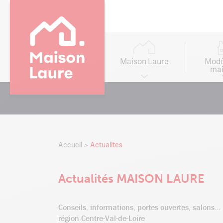
Main
navigation
Maison Laure
Modè
mai
Go to
main
content
Accueil
Actualites
Actualités MAISON LAURE
Conseils, informations, portes ouvertes, salons.
région Centre-Val-de-Loire