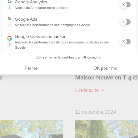
Google Analytics
?
Nous aide à mesurer notre audience
Essentiel pour la gestion de notre site web, il nous permet de mesurer 
Google Ads
?
Mesure les performances des campagnes Google
Ce service permet aux annonceurs d'acheter des annonces ou des ban
Google Conversion Linker
Analyser les performances de nos campagnes publicitaires sur
?
Google
Les balises Conversion Linker facilitent la collecte des données rela
Consentements certifiés par
Fermer
OK pour moi
e
Maison Neuve en T 4 c
Lire la suite
12 décembre 2024