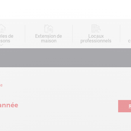
les de
Extension de
Locaux
sons
maison
professionnels
c
ee
 année
R