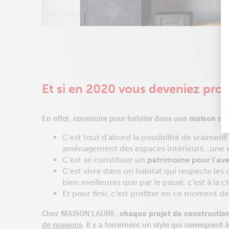
Et si en 2020 vous deveniez prop
En effet, construire pour habiter dans une
maison ne
C'est tout d'abord la possibilité de vraiment
aménagement des espaces intérieurs...une
C'est se constituer un
patrimoine pour l'ave
C'est vivre dans un habitat qui respecte l
bien meilleures que par le passé. c'est à la c
Et pour finir, c'est profiter en ce moment d
Chez MAISON LAURE,
chaque projet de constructio
de maisons
. Il y a forcement un style qui correspond à