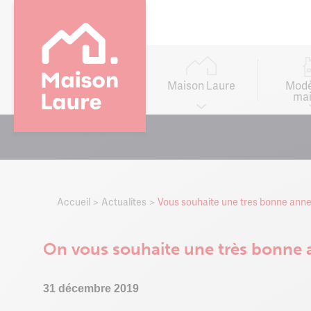
Main
navigation
Maison Laure
Modè
mai
Go to
main
content
Accueil
Actualites
Vous souhaite une tres bonne ann
On vous souhaite une très bonne
31 décembre 2019