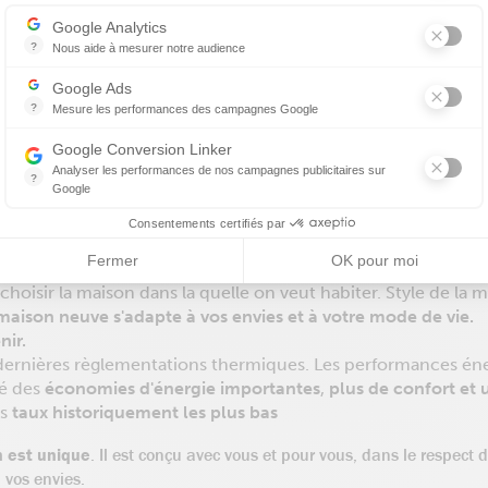
Axeptio consent
Google Analytics
?
Nous aide à mesurer notre audience
Essentiel pour la gestion de notre site web, il nous permet de mesurer 
Google Ads
?
Mesure les performances des campagnes Google
Ce service permet aux annonceurs d'acheter des annonces ou des ban
Google Conversion Linker
Analyser les performances de nos campagnes publicitaires sur
?
riétaire d'une maison neuve ?
Google
Les balises Conversion Linker facilitent la collecte des données rela
Consentements certifiés par
uve
apporte un certains nombre d'avantages
Fermer
OK pour moi
 choisir la maison dans la quelle on veut habiter. Style de la
maison neuve s'adapte à vos envies et à votre mode de vie.
nir.
es dernières règlementations thermiques. Les performances é
lé des
économies d'énergie importantes
,
plus de confort et u
es
taux historiquement les plus bas
n est unique
. Il est conçu avec vous et pour vous, dans le respect 
 vos envies.