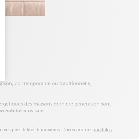
des indicateurs tels que le trafic, les produits les plus consultés, ou encore 
nières, qui seront affichées sur les pages de Google.
tives aux clics afin de mesurer efficacement les conversions.
 maison, contemporaine ou traditionnelle,
nergétiques des maisons dernière génération sont
n habitat plus sain.
de vos possibilités financières. Découvrez nos
modèles