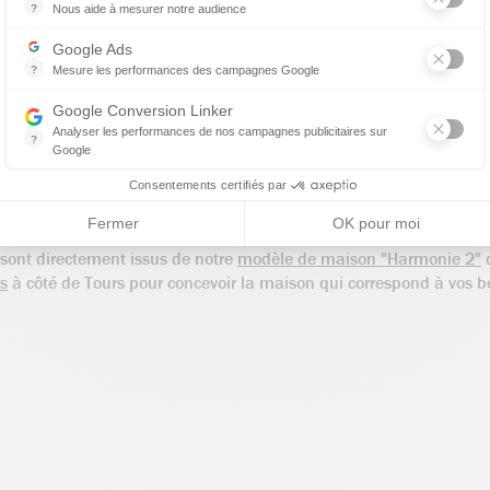
?
Nous aide à mesurer notre audience
Essentiel pour la gestion de notre site web, il nous permet de mesurer 
Google Ads
?
Mesure les performances des campagnes Google
Ce service permet aux annonceurs d'acheter des annonces ou des ban
Google Conversion Linker
Analyser les performances de nos campagnes publicitaires sur
?
Google
Les balises Conversion Linker facilitent la collecte des données rela
use de 95 m² habitable avec garage offre des
prestations de qual
Consentements certifiés par
s roulants électriques. Sa conception est pensée pour une famille
gée et ouverte sur la pièce de vie.
Fermer
OK pour moi
e sont directement issus de notre
modèle de maison "Harmonie 2"
d
s
à côté de Tours pour concevoir la maison qui correspond à vos be