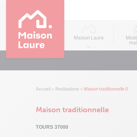
Main
navigation
Maison Laure
Modè
mai
Go to
main
content
Accueil
Realisations
Maison traditionnelle 0
Maison traditionnelle
TOURS 37000