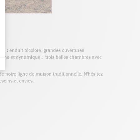
des indicateurs tels que le trafic, les produits les plus consultés, ou encore 
nières, qui seront affichées sur les pages de Google.
tives aux clics afin de mesurer efficacement les conversions.
ité :
enduit bicolore, grandes ouvertures
 jeune et dynamique : trois belles chambres avec
e notre ligne de maison traditionnelle. N'hésitez
soins et envies.